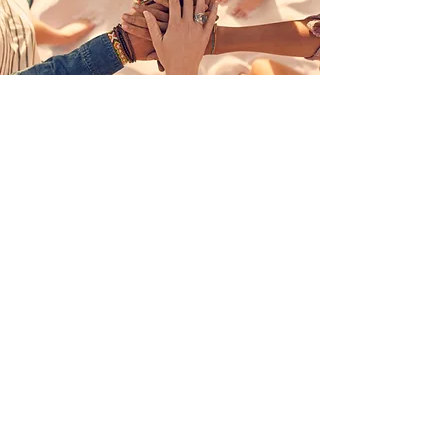
Rejoignez-
nous
et devenez vecteur de paix
ADHÉREZ MAINTENANT
© 2026 par AN TJÈ ZAMANA |
Terms
of Use
|
Privacy Policy