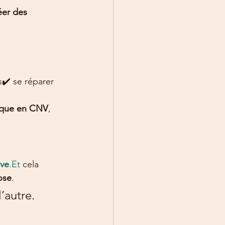
éer des 
✔️ se réparer 
ique en CNV
, 
ive
.Et
 cela 
ose
.
’autre. 