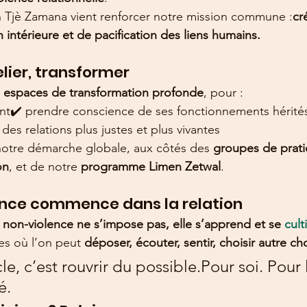
n Tjè Zamana vient renforcer notre mission commune :
cr
 intérieure et de pacification des liens humains.
relier, transformer
 
espaces de transformation profonde
, pour :
ment✔️ prendre conscience de ses fonctionnements hérités
 des relations plus justes et plus vivantes
s notre démarche globale, aux côtés des 
groupes de prat
on
, et de notre 
programme Limen Zetwal
.
ence commence dans la relation
a non-violence ne s’impose pas, elle s’apprend et se 
cult
s où l’on peut 
déposer, écouter, sentir, choisir autre ch
le, c’est rouvrir du possible.Pour soi. Pour l
é.