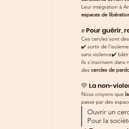
Leur intégration à A
espaces de libération
✊ Pour guérir, 
Ces cercles sont des
✔️ sortir de l’isole
sans violence✔️ bâtir
Ils s’inscrivent dan
des 
cercles de pard
💛 La non-viol
Nous croyons que 
l
passe par des espace
Ouvrir un cerc
Pour la sociét