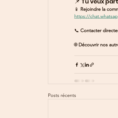
📌 Tu veux part
📱 
Rejoindre la comm
https://chat.what
📞 
Contacter directe
🌐 
Découvrir nos autr
Posts récents