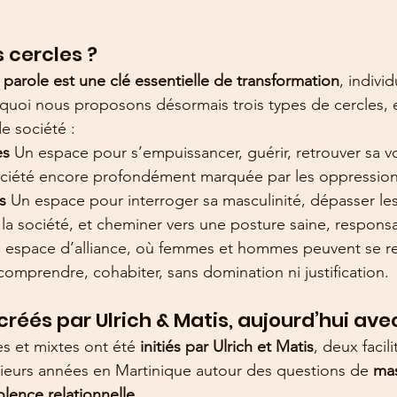
 cercles ?
a parole est une clé essentielle de transformation
, indivi
rquoi nous proposons désormais trois types de cercles, e
e société :
s 
Un espace pour s’empuissancer, guérir, retrouver sa vo
ciété encore profondément marquée par les oppression
s 
Un espace pour interroger sa masculinité, dépasser le
 la société, et cheminer vers une posture saine, responsa
 espace d’alliance, où femmes et hommes peuvent se re
comprendre, cohabiter, sans domination ni justification.
créés par Ulrich & Matis, aujourd’hui av
s et mixtes ont été 
initiés par Ulrich et Matis
, deux facili
ieurs années en Martinique autour des questions de 
mas
olence relationnelle
.