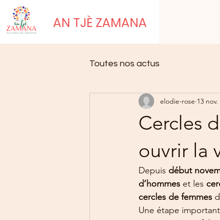
AN TJÈ ZAMANA
Toutes nos actus
elodie-rose
13 nov.
Cercles 
ouvrir la
Depuis 
début nove
d’hommes
 et les 
cer
cercles de femmes
 d
Une étape importante