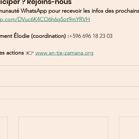
iciper ? Rejoins-nous
unauté WhatsApp pour recevoir les infos des prochains 
sapp.com/DVuc6K4CO6h6q5ot9mYRVH
ment Élodie (coordination) :
+596 696 18 23 03
es actions :
👉 
www.an-tje-zamana.org