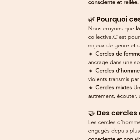
consciente et reliée.
🌿 Pourquoi ces
Nous croyons que 
l
collective.C’est pou
enjeux de genre et d
🔸 
Cercles de femme
ancrage dans une so
🔸 
Cercles d’homme
violents transmis par
🔸 
Cercles mixtes 
Un
autrement, écouter, 
🤝 Des cercles 
Les cercles d’homme
engagés depuis plus
consciente et non vi