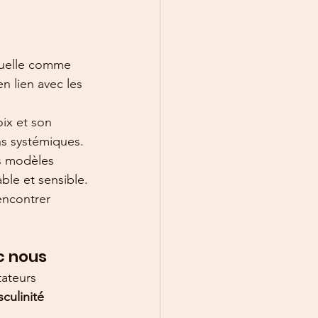
duelle comme 
n lien avec les 
ix et son 
s systémiques.
s modèles 
ble et sensible.
ncontrer 
ec nous
tateurs 
culinité 