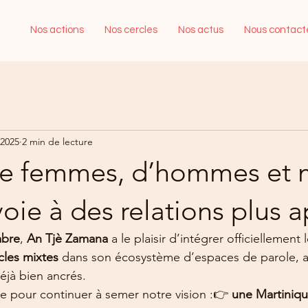
Nos actions
Nos cercles
Nos actus
Nous contact
 2025
2 min de lecture
de femmes, d’hommes et m
 voie à des relations plus 
mbre
, 
An Tjè Zamana
 a le plaisir d’intégrer officiellement l
cles mixtes
 dans son écosystème d’espaces de parole, a
éjà bien ancrés.
 pour continuer à semer notre vision :👉 
une Martiniqu