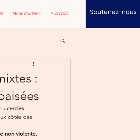
Soutenez-nous
Se connecter
er
Nous soutenir
A propos
ixtes :
apaisées
es 
cercles 
ux côtés des 
e non violente, 