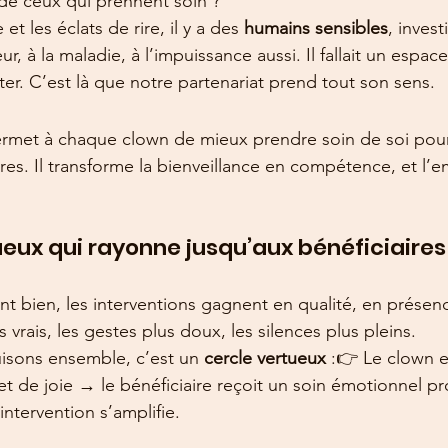
de ceux qui prennent soin ?
et les éclats de rire, il y a des 
humains sensibles
, invest
ur, à la maladie, à l’impuissance aussi. Il fallait un espa
ter. C’est là que notre partenariat prend tout son sens.
permet à chaque clown de mieux prendre soin de soi pou
res. Il transforme la bienveillance en compétence, et l’
ueux qui rayonne jusqu’aux bénéficiaires
t bien, les interventions gagnent en qualité, en présenc
s vrais, les gestes plus doux, les silences plus pleins.
isons ensemble, c’est un 
cercle vertueux
 :👉 Le clown e
et de joie → le bénéficiaire reçoit un soin émotionnel p
intervention s’amplifie.