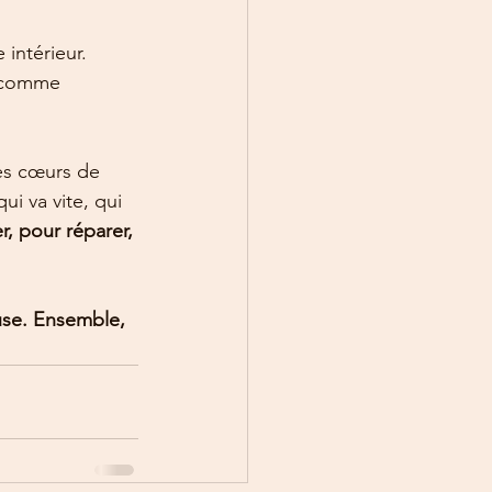
intérieur. 
s comme 
es cœurs de 
i va vite, qui 
r, pour réparer, 
use. Ensemble, 