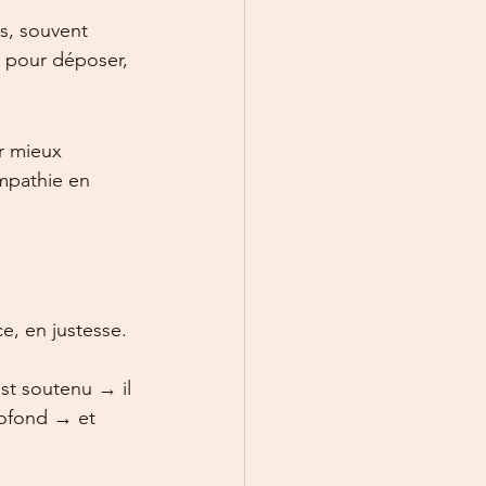
is, souvent 
ce pour déposer, 
r mieux 
empathie en 
e, en justesse. 
st soutenu → il 
rofond → et 