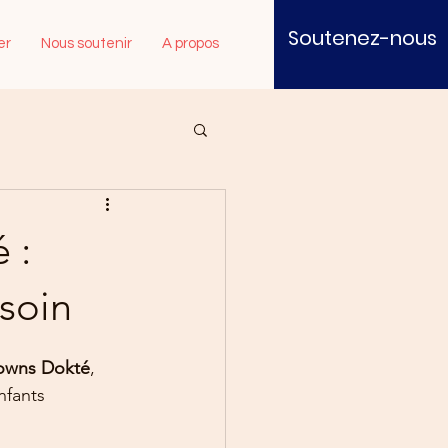
Soutenez-nous
Se connecter
er
Nous soutenir
A propos
 :
soin
lowns Dokté
, 
nfants 