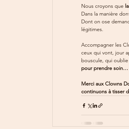
Nous croyons que 
l
Dans la manière don
Dont on ose demande
légitimes.
Accompagner les Clo
ceux qui vont, jour a
bouscule, qui oublie p
pour prendre soin… 
Merci aux Clowns Do
continuons à tisser de