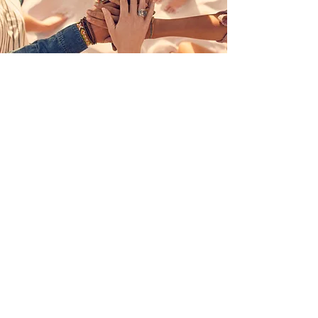
Rejoignez-
nous
et devenez vecteur de paix
ADHÉREZ MAINTENANT
© 2026 par AN TJÈ ZAMANA |
Terms
of Use
|
Privacy Policy